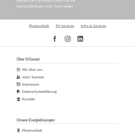
IMMER EIN OFFENES OHR FÜR SIE
Gerne hilft Ihnen unser Team weiter.
Navigation
Photovoltaik
PV Services
Infos & Services
überspringen
Über SOLwest
Wir über uns
Jobs/ Karriere
Impressum
Datenschutzerklärung
Kontakt
Unsere Energielösungen
Photovoltaik