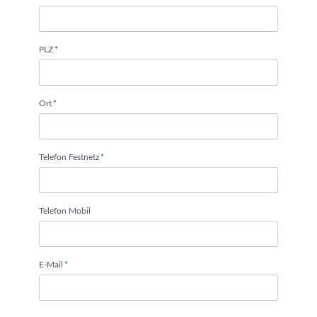
Pflichtfeld
PLZ
*
Pflichtfeld
Ort
*
Pflichtfeld
Telefon Festnetz
*
Telefon Mobil
Pflichtfeld
E-Mail
*