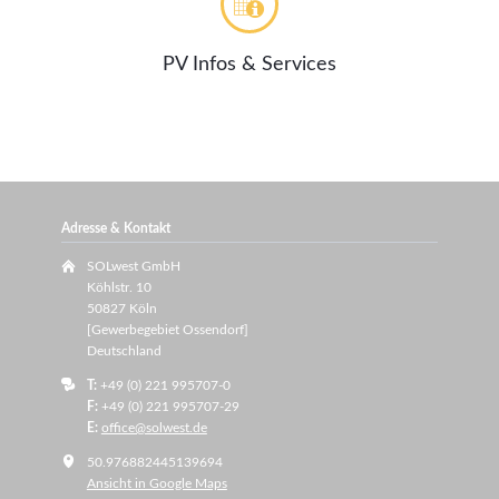
PV Infos & Services
Adresse & Kontakt
SOLwest GmbH
Köhlstr. 10
50827 Köln
[Gewerbegebiet Ossendorf]
Deutschland
T:
+49 (0) 221 995707-0
F:
+49 (0) 221 995707-29
E:
office@solwest.de
50.976882445139694
Ansicht in Google Maps