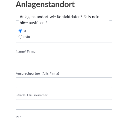
Anlagenstandort
Pflichtfeld
Anlagenstandort wie Kontaktdaten? Falls nein,
bitte ausfüllen.
*
ja
nein
Name/ Firma
Ansprechpartner (falls Firma)
Straße, Hausnummer
PLZ