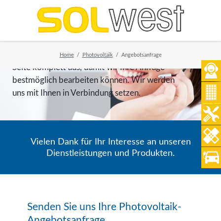
Angebotsanfrage Photovoltaik
Vielen Dank für Ihr Interesse an unseren
Photovoltaik-Dienstleistungen.
Bitte füllen Sie das folgende Formular auf dieser
Home
Photovoltaik
Angebotsanfrage
Seite komplett aus, damit wir Ihre Anfrage
bestmöglich bearbeiten können. Wir werden
uns mit Ihnen in Verbindung setzen.
Vielen Dank für Ihr Interesse an unseren
Dienstleistungen und Produkten.
Senden Sie uns Ihre Photovoltaik-
Angebotsanfrage