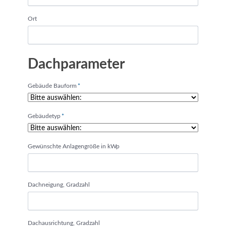
Ort
Dachparameter
Pflichtfeld
Gebäude Bauform
*
Pflichtfeld
Gebäudetyp
*
Gewünschte Anlagengröße in kWp
Dachneigung, Gradzahl
Dachausrichtung, Gradzahl