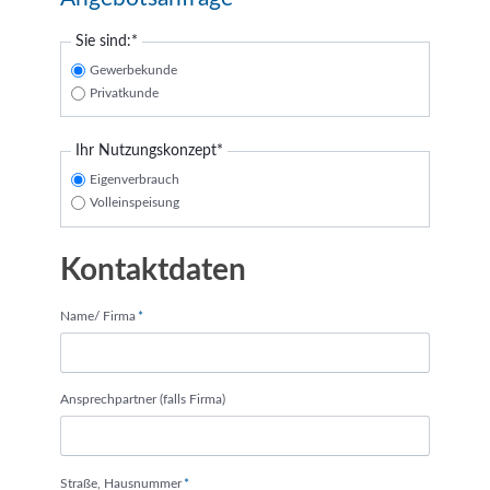
Pflichtfeld
Sie sind:
*
Gewerbekunde
Privatkunde
Pflichtfeld
Ihr Nutzungskonzept
*
Eigenverbrauch
Volleinspeisung
Kontaktdaten
Pflichtfeld
Name/ Firma
*
Ansprechpartner (falls Firma)
Pflichtfeld
Straße, Hausnummer
*